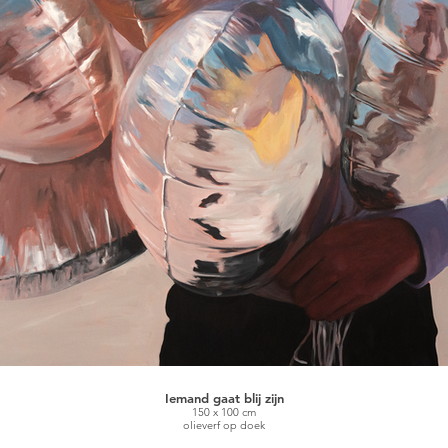
Iemand gaat blij zijn
150 x 100 cm
olieverf op doek