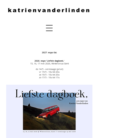
2027: expo tbc
2026: expo 'Liefste dagboek,'
15, 16, 17 mei 2026, Wintercircus Gent
do 14/5 - vernissage (privé)
vr 15/5 - 10u tot 20u
za 16/5 - 10u tot 20u
zo 17/5 - 10u tot 17u