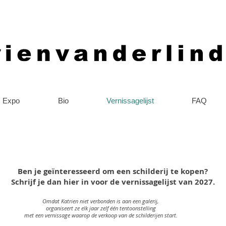
Expo
Bio
Vernissagelijst
FAQ
Ben je geïnteresseerd om een schilderij te kopen?
Schrijf je dan hier in voor de vernissagelijst van 2027.
Omdat Katrien niet verbonden is aan een galerij,
organiseert ze elk jaar zelf één tentoonstelling
met een vernissage waarop de verkoop van de schilderijen start.