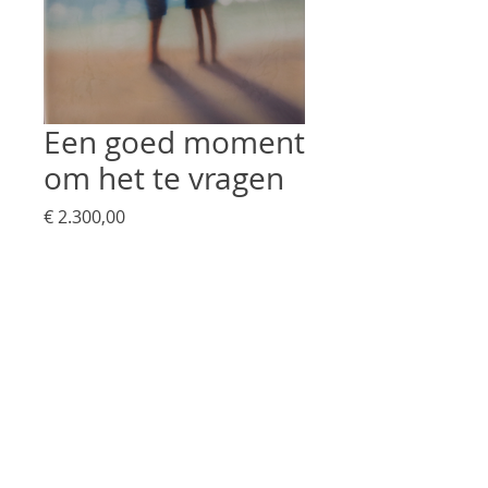
Een goed moment
om het te vragen
Prijs
€ 2.300,00
Niet op voorraad
60 x 40 cm
olie & was op doek
framed
* Levering na afspraak