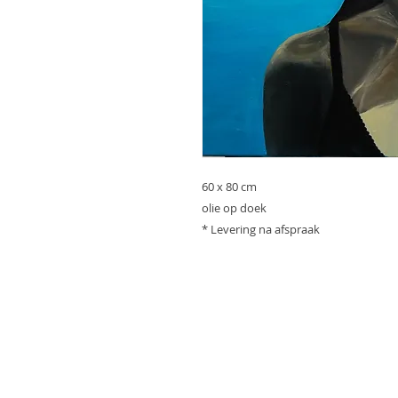
60 x 80 cm
olie op doek
* Levering na afspraak